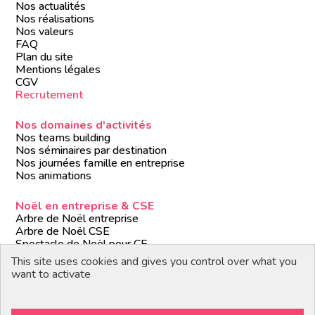
Nos actualités
Nos réalisations
Nos valeurs
FAQ
Plan du site
Mentions légales
CGV
Recrutement
Nos domaines d'activités
Nos teams building
Nos séminaires par destination
Nos journées famille en entreprise
Nos animations
Noël en entreprise & CSE
Arbre de Noël entreprise
Arbre de Noël CSE
Spectacle de Noël pour CE
Animations de Noël entreprise
This site uses cookies and gives you control over what you
Formules de Noël clé en main
want to activate
Suivez-nous