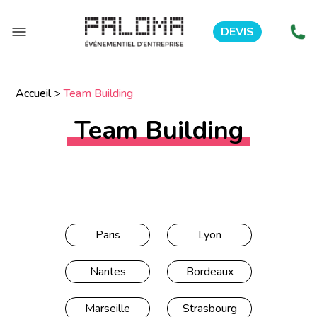
DEVIS
Accueil
>
Team Building
Team Building
Paris
Lyon
Nantes
Bordeaux
Marseille
Strasbourg