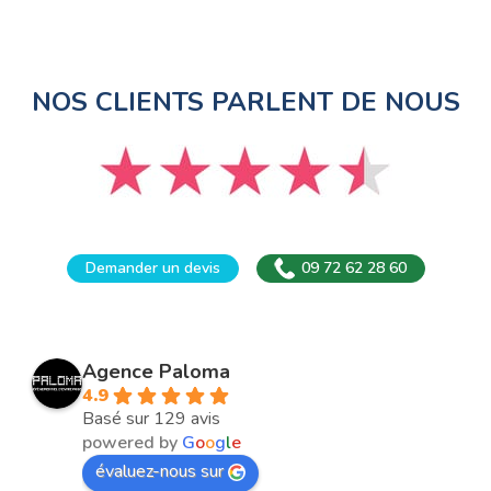
NOS CLIENTS PARLENT DE NOUS
Demander un devis
09 72 62 28 60
Agence Paloma
4.9
Basé sur 129 avis
powered by
G
o
o
g
l
e
évaluez-nous sur