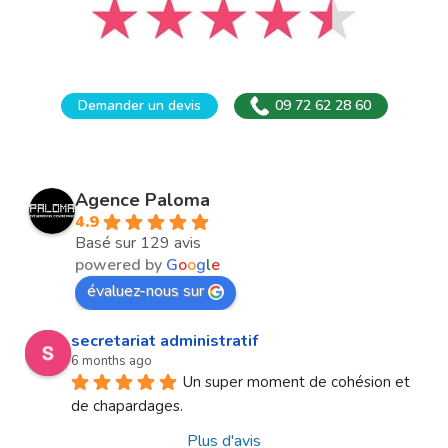
Demander un devis
09 72 62 28 60
Agence Paloma
4.9
Basé sur 129 avis
powered by
G
o
o
g
l
e
évaluez-nous sur
secretariat administratif
6 months ago
Un super moment de cohésion et 
de chapardages.
Plus d'avis