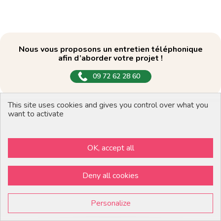
Nous vous proposons un entretien téléphonique
afin d’aborder votre projet !
09 72 62 28 60
This site uses cookies and gives you control over what you
want to activate
FAQ
OK, accept all
Qu’est-ce qu’un spectacle de Noël et à quoi
Deny all cookies
sert-il dans un arbre de Noël ?
Personalize
Quels types de spectacles de Noël