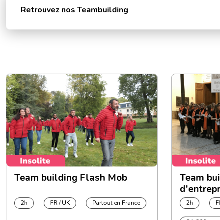
Séminaire Strasbourg
Retrouvez nos Teambuilding
Séminaire Toulouse
Team building Flash Mob
Team bui
d'entrepr
2h
FR / UK
Partout en France
2h
F