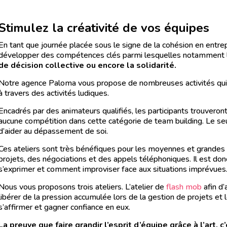
Stimulez la créativité de vos équipes
En tant que journée placée sous le signe de la cohésion en entre
développer des compétences clés parmi lesquelles notamment 
de décision collective ou encore la solidarité.
Notre agence Paloma vous propose de nombreuses activités qui f
à travers des activités ludiques.
Encadrés par des animateurs qualifiés, les participants trouveront 
aucune compétition dans cette catégorie de team building. Le seu
d’aider au dépassement de soi.
Ces ateliers sont très bénéfiques pour les moyennes et grandes e
projets, des négociations et des appels téléphoniques. Il est do
s’exprimer et comment improviser face aux situations imprévues
Nous vous proposons trois ateliers. L’atelier de
flash mob
afin d’
libérer de la pression accumulée lors de la gestion de projets et 
s’affirmer et gagner confiance en eux.
La preuve que faire grandir l’esprit d’équipe grâce à l’art, c’