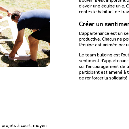
s’ouvrir. Il est importan
d’avoir une équipe unie. 
contexte habituel de trava
Créer un sentime
L’appartenance est un sen
productive. Chacun ne po
l’équipe est animée par 
Le team building est l’out
sentiment d’appartenance 
sur l’encouragement de t
participant est amené à t
de renforcer la solidarité
s projets à court, moyen