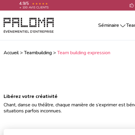
4.9/5
+ 100 AVIS CLIENTS
Séminaire
Tea
Séminaire par villes
Team building i
Séminaire Aix-En-Provence
Teambuilding ou
Séminaire Annecy
Accueil
>
Teambuilding
>
Team building expression
Team building ra
Séminaire Bordeaux
Séminaire La Rochelle
Team building sp
Séminaire Lille
Team building cr
Séminaire Lyon
Team building cu
Séminaire Marseille
Séminaire Montpellier
Libérez votre créativité
Team building 
Séminaire Nantes
Chant, danse ou théâtre, chaque manière de s’exprimer est bén
Séminaire Nice
situations parfois inconnues.
Séminaire Paris
Séminaire Reims
Séminaire Rennes