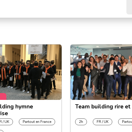
lding hymne
Team building rire et
ise
R / UK
Partout en France
2h
FR / UK
Parto