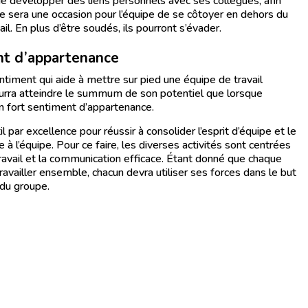
t de développer des liens personnels avec ses collègues, afin
Ce sera une occasion pour l’équipe de se côtoyer en dehors du
il. En plus d’être soudés, ils pourront s’évader.
nt d’appartenance
timent qui aide à mettre sur pied une équipe de travail
urra atteindre le summum de son potentiel que lorsque
un fort sentiment d’appartenance.
il par excellence pour réussir à consolider l’esprit d’équipe et le
à l’équipe. Pour ce faire, les diverses activités sont centrées
ravail et la communication efficace. Étant donné que chaque
ravailler ensemble, chacun devra utiliser ses forces dans le but
 du groupe.