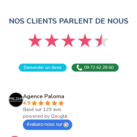
NOS CLIENTS PARLENT DE NOUS
Demander un devis
09 72 62 28 60
Agence Paloma
4.9
Basé sur 129 avis
powered by
G
o
o
g
l
e
évaluez-nous sur