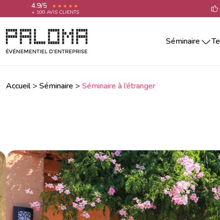
4.9/5
+ 100 AVIS CLIENTS
Séminaire
Te
Séminaire par villes
Team building 
Séminaire Aix-En-Provence
Teambuilding 
Séminaire Annecy
Accueil
>
Séminaire
>
Séminaire à l’étranger
Team building 
Séminaire Bordeaux
Séminaire La Rochelle
Team building 
Séminaire Lille
Team building 
Séminaire Lyon
Team building 
Séminaire Marseille
Séminaire Montpellier
Team building
Séminaire Nantes
Séminaire Nice
Séminaire Paris
Séminaire Reims
Séminaire Rennes