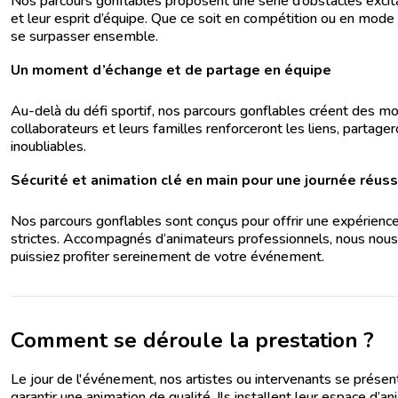
Nos parcours gonflables proposent une série d’obstacles excitan
et leur esprit d’équipe. Que ce soit en compétition ou en mode
se surpasser ensemble.
Un moment d’échange et de partage en équipe
Au-delà du défi sportif, nos parcours gonflables créent des 
collaborateurs et leurs familles renforceront les liens, partage
inoubliables.
Sécurité et animation clé en main pour une journée réuss
Nos parcours gonflables sont conçus pour offrir une expérience
strictes. Accompagnés d’animateurs professionnels, nous nous o
puissiez profiter sereinement de votre événement.
Comment se déroule la prestation ?
Le jour de l'événement, nos artistes ou intervenants se présent
garantir une animation de qualité. Ils installent leur espace d’