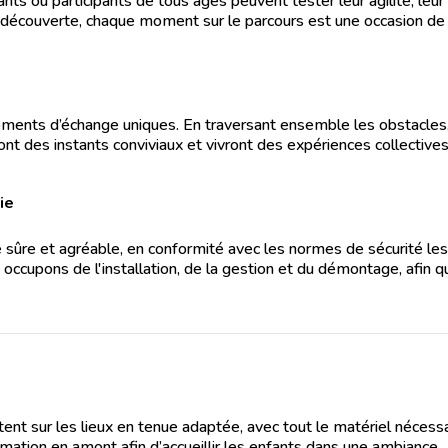
ts où participants de tous âges peuvent tester leur agilité, leur 
 découverte, chaque moment sur le parcours est une occasion de 
moments d’échange uniques. En traversant ensemble les obstacles
ront des instants conviviaux et vivront des expériences collective
ie
 sûre et agréable, en conformité avec les normes de sécurité les
ccupons de l'installation, de la gestion et du démontage, afin 
ent sur les lieux en tenue adaptée, avec tout le matériel nécess
animation en amont afin d’accueillir les enfants dans une ambiance