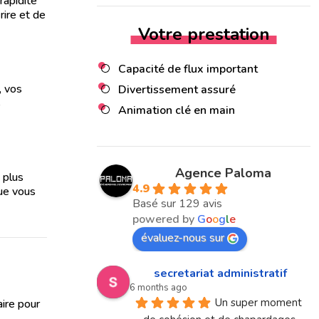
rapidité
rire et de
Votre prestation
Capacité de flux important
, vos
Divertissement assuré
s
Animation clé en main
Agence Paloma
 plus
4.9
que vous
Basé sur 129 avis
powered by
G
o
o
g
l
e
évaluez-nous sur
secretariat administratif
6 months ago
Un super moment 
aire pour