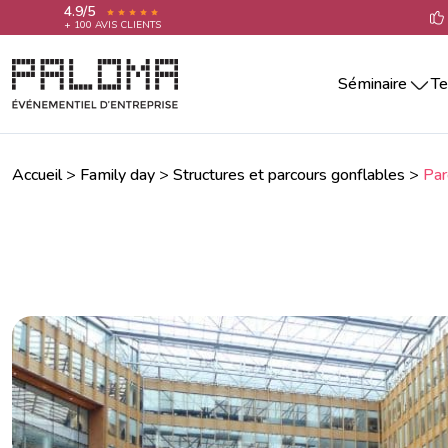
4.9/5
+ 100 AVIS CLIENTS
Séminaire
Te
Séminaire par villes
Team building 
Séminaire Aix-En-Provence
Teambuilding 
Séminaire Annecy
Accueil
>
Family day
>
Structures et parcours gonflables
>
Par
Team building 
Séminaire Bordeaux
Séminaire La Rochelle
Team building 
Séminaire Lille
Team building 
Séminaire Lyon
Team building 
Séminaire Marseille
Séminaire Montpellier
Team building
Séminaire Nantes
Séminaire Nice
Séminaire Paris
Séminaire Reims
Séminaire Rennes