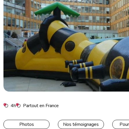
Séminaire Strasbourg
Séminaire Toulouse
4h
Partout en France
Photos
Nos témoignages
Pour