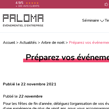
4.9/5
+ 100 AVIS CLIENTS
Séminaire
Te
Séminaire par villes
Team building 
Séminaire Aix-En-Provence
Teambuilding 
Séminaire Annecy
Accueil
>
Actualités
>
Arbre de noël
>
Préparez vos événement
Team building 
Séminaire Bordeaux
Séminaire La Rochelle
Team building 
Préparez vos événeme
Séminaire Lille
Team building 
Séminaire Lyon
Team building 
Séminaire Marseille
Séminaire Montpellier
Team building
Séminaire Nantes
Publié le 22 novembre 2021
Séminaire Nice
Séminaire Paris
Publié le
22 novembre
Séminaire Reims
Pour les fêtes de fin d’année, déléguez l’organisation de vos 
Séminaire Rennes
d’une expérience de plus de vingt ans, nous vous accompagnons