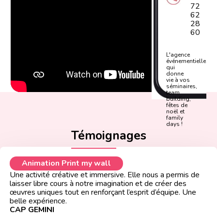
72
62
28
60
L'agence
événementielle
qui
donne
vie à vos
séminaires,
team
building,
fêtes de
noël et
family
days !
Témoignages
Animation Print my wall
Une activité créative et immersive. Elle nous a permis de
laisser libre cours à notre imagination et de créer des
œuvres uniques tout en renforçant l’esprit d’équipe. Une
belle expérience.
CAP GEMINI