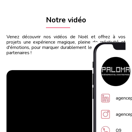
Notre vidéo
Venez découvrir nos vidéos de Noël et offrez à vos
projets une expérience magique, pleine de créativité et
d'émotions, pour marquer durablement les esprits de vos
partenaires !
agence
agence
09