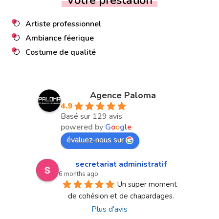
Artiste professionnel
Ambiance féerique
Costume de qualité
Agence Paloma
4.9
Basé sur 129 avis
powered by
G
o
o
g
l
e
évaluez-nous sur
secretariat administratif
6 months ago
Un super moment 
de cohésion et de chapardages.
Plus d'avis