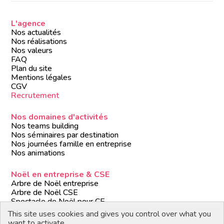
L'agence
Nos actualités
Nos réalisations
Nos valeurs
FAQ
Plan du site
Mentions légales
CGV
Recrutement
Nos domaines d'activités
Nos teams building
Nos séminaires par destination
Nos journées famille en entreprise
Nos animations
Noël en entreprise & CSE
Arbre de Noël entreprise
Arbre de Noël CSE
Spectacle de Noël pour CE
Animations de Noël entreprise
This site uses cookies and gives you control over what you
Formules de Noël clé en main
want to activate