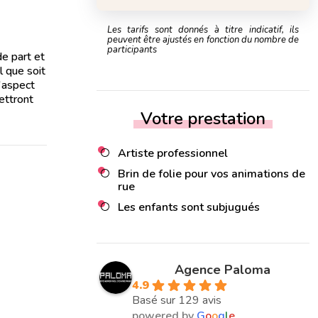
Les tarifs sont donnés à titre indicatif, ils
peuvent être ajustés en fonction du nombre de
participants
de part et
l que soit
l'aspect
ettront
Votre prestation
Artiste professionnel
Brin de folie pour vos animations de
rue
Les enfants sont subjugués
Agence Paloma
4.9
Basé sur 129 avis
powered by
G
o
o
g
l
e