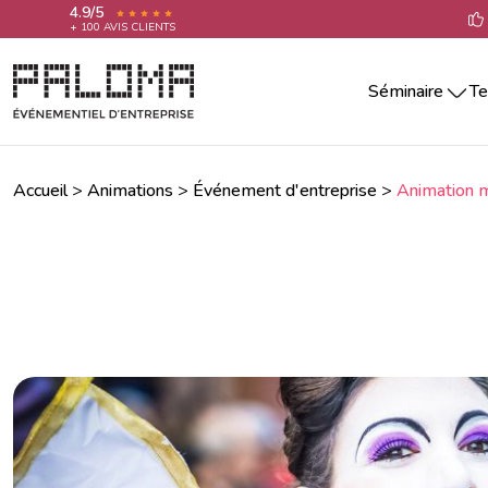
4.9/5
+ 100 AVIS CLIENTS
Séminaire
Te
Séminaire par villes
Team building 
Séminaire Aix-En-Provence
Teambuilding 
Séminaire Annecy
Accueil
>
Animations
>
Événement d'entreprise
>
Animation 
Team building 
Séminaire Bordeaux
Séminaire La Rochelle
Team building 
Séminaire Lille
Team building 
Séminaire Lyon
Team building 
Séminaire Marseille
Séminaire Montpellier
Team building
Séminaire Nantes
Séminaire Nice
Séminaire Paris
Séminaire Reims
Séminaire Rennes