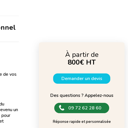
onnel
À partir de
800€ HT
le de vos
Demander un devis
Des questions ? Appelez-nous
 du
09 72 62 28 60
devenu un
é pour
et
Réponse rapide et personnalisée