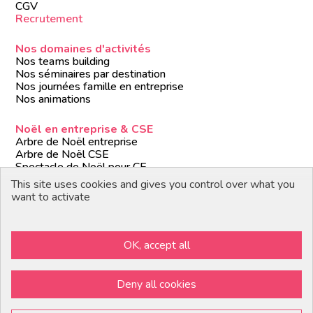
CGV
Recrutement
Nos domaines d'activités
Nos teams building
Nos séminaires par destination
Nos journées famille en entreprise
Nos animations
Noël en entreprise & CSE
Arbre de Noël entreprise
Arbre de Noël CSE
Spectacle de Noël pour CE
Animations de Noël entreprise
This site uses cookies and gives you control over what you
Formules de Noël clé en main
want to activate
Suivez-nous
OK, accept all
Devenir partenaire / prestataire
Deny all cookies