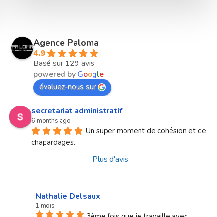
Agence Paloma
4.9
Basé sur 129 avis
powered by
G
o
o
g
l
e
évaluez-nous sur
secretariat administratif
6 months ago
Un super moment de cohésion et de 
chapardages.
Plus d'avis
Nathalie Delsaux
1 mois
3ème fois que je travaille avec