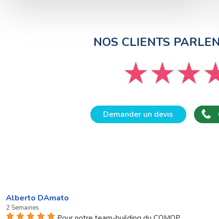
NOS CLIENTS PARLE
Demander un devis
Alberto DAmato
2 Semaines
Pour notre team-building du COMOP,