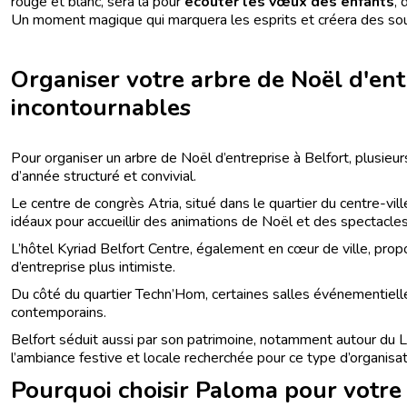
rouge et blanc, sera là pour
écouter les vœux des enfants
, 
Un moment magique qui marquera les esprits et créera des souv
Organiser votre arbre de Noël d'entr
incontournables
Pour organiser un arbre de Noël d’entreprise à Belfort, plusie
d’année structuré et convivial.
Le centre de congrès Atria, situé dans le quartier du centre-vi
idéaux pour accueillir des animations de Noël et des spectacles
L’hôtel Kyriad Belfort Centre, également en cœur de ville, prop
d’entreprise plus intimiste.
Du côté du quartier Techn’Hom, certaines salles événementiel
contemporains.
Belfort séduit aussi par son patrimoine, notamment autour du L
l’ambiance festive et locale recherchée pour ce type d’organisa
Pourquoi choisir Paloma pour votre