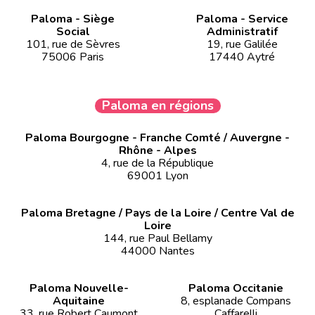
Paloma - Siège
Paloma - Service
Social
Administratif
101, rue de Sèvres
19, rue Galilée
75006 Paris
17440 Aytré
Paloma en régions
Paloma Bourgogne - Franche Comté / Auvergne -
Rhône - Alpes
4, rue de la République
69001 Lyon
Paloma Bretagne / Pays de la Loire / Centre Val de
Loire
144, rue Paul Bellamy
44000 Nantes
Paloma Nouvelle-
Paloma Occitanie
Aquitaine
8, esplanade Compans
33, rue Robert Caumont
Caffarelli