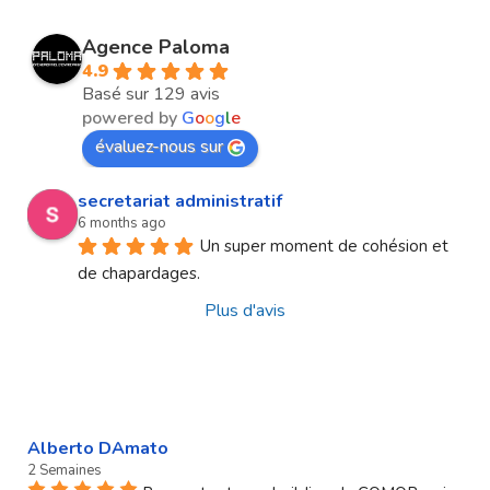
Agence Paloma
4.9
Basé sur 129 avis
powered by
G
o
o
g
l
e
évaluez-nous sur
secretariat administratif
6 months ago
Un super moment de cohésion et 
de chapardages.
Plus d'avis
Alberto DAmato
2 Semaines