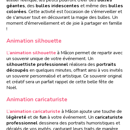
atelier féerique, les petits pourront créer des
bulles
géantes
, des
bulles iridescentes
et même des
bulles
colorées
. Cette activité est l'occasion de s'émerveiller et
de s'amuser tout en découvrant la magie des bulles. Un
moment d'émerveillement et de joie à partager en famille
!
Animation silhouette
L’
animation silhouette
à Mâcon permet de repartir avec
un souvenir unique de votre événement. Un
silhouettiste professionnel
réalisera des
portraits
découpés
en quelques minutes, offrant ainsi à vos invités
un souvenir personnalisé et artistique. Ce souvenir original
et créatif sera un parfait rappel de cette belle fête de
Noël.
Animation caricaturiste
L’
animation caricaturiste
à Mâcon ajoute une touche de
légèreté
et de
fun
à votre événement. Un
caricaturiste
professionnel
dessinera des portraits humoristiques et
décalés de vos invités, capturant leurs traits de manière