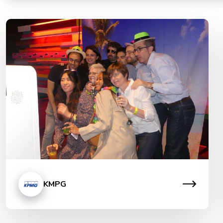
Séminaire Strasbourg
Séminaire Toulouse
Animation et soirée KPMG
Mission : Organiser une soirée cocktail avec
animations sur un rooftop C’est sur le rooftop du Café
Oz que nous avons organisé l’événement annuel de
KPMG HUB Paris. Plusieurs activités en libre accès
sont venues rythmer l’événement telles que de la
pétanque, basket, tir laser… La soirée s’est poursuivie
avec un cocktail dinatoire et un […]
KMPG