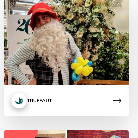
Animation Truffaut
Mission : Célébrer et animer les 200 ans de la création
des magasins Truffaut Qui a dit que les fleurs chez
Truffaut ne pouvaient pas plaire aux enfants ? A
l’occasion des 200 ans de l’enseigne, une animation
sculpteur de ballons a pris place dans l’un des
magasins. Notre sculpteur de ballons magnifiquement
costumé pour cet […]
TRUFFAUT