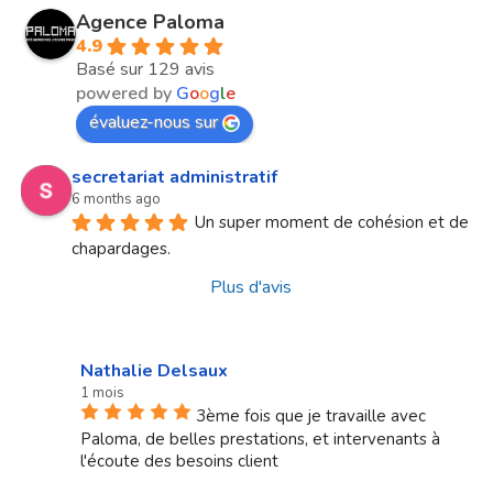
Agence Paloma
4.9
Basé sur 129 avis
powered by
G
o
o
g
l
e
évaluez-nous sur
secretariat administratif
6 months ago
Un super moment de cohésion et de 
chapardages.
Plus d'avis
Nathalie Delsaux
1 mois
3ème fois que je travaille avec
Paloma, de belles prestations, et intervenants à
l'écoute des besoins client