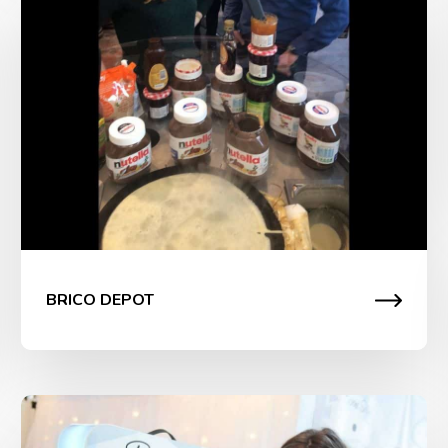
Animation Brico dépot
BRICO DEPOT C’est lors d’une expérience shopping
que les clients de brico dépot ont eu l’occasion de
déguster de savoureuses crêpes à plusieurs parfums.
BRICO DEPOT
Animation Iseki France