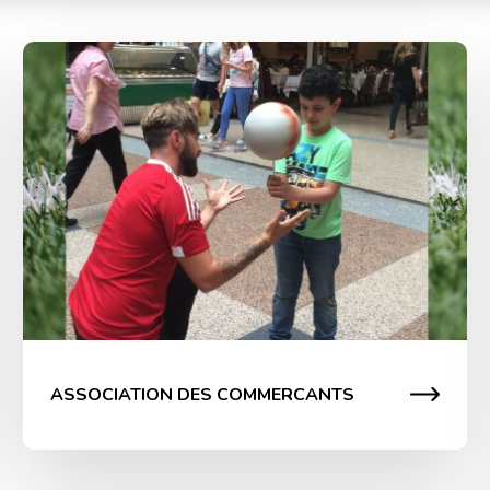
Animation Carrefour
Animation dans la galerie marchande de Carrefour
Pour la coupe du monde de football, notre agence a
transformé le centre commercial de notre client en
espace urban Foot. Chaque enfant a participé
activement à la réalisation de free style avec nos
artistes. Des baby foot humains étaient disposés en
extérieur et à l’intérieur du Centre. […]
ASSOCIATION DES COMMERCANTS