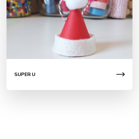
découvrir l’atelier de fabrication de chapeau de noël et
ainsi profiter d’une belle animation avant les fêtes.
SUPER U