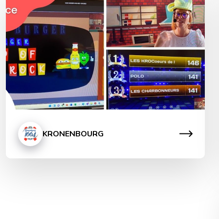
quiz formatif Kronenbourg
Notre client, Kronenbourg, brasseurs en Alsace,
depuis 1664, et filiale française du Groupe Carlsberg,
a réuni sa force commerciale pour deux jours de
formation en distanciel ! A cette occasion, ils nous ont
renouvelé leur confiance sur la production de leur quiz
en distanciel. L’ensemble du quiz formatif a été une
production sur mesure avec 150 […]
KRONENBOURG