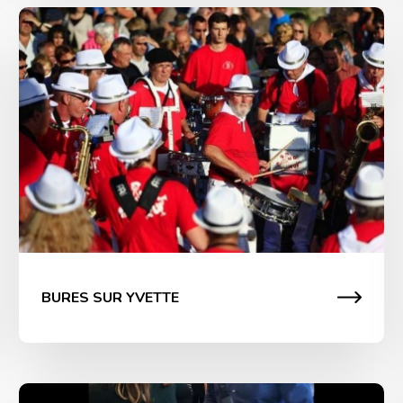
Inauguration Ville de Bures sur Yvette
Notre client, une collectivité de la région parisienne,
souhaitait transporter ses administrés dans une fête
« landaise ». Notre banda du Sud Ouest a mis une
ambiance festive et joyeuse, petits et grands ont
dansé au son de la banda du Sud Ouest. Des ateliers
de maquillage artistiques mobiles et statiques avaient
été positionnés dans les rues […]
BURES SUR YVETTE