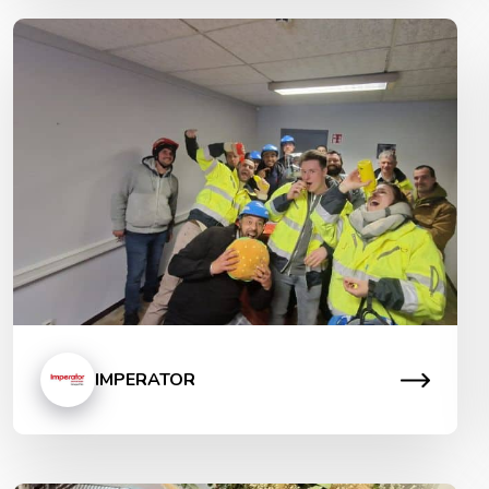
Animation Imperator
Mission : Créer et personnaliser une activité burger
quiz L’entreprise Impérator a organisé une journée de
formation sécurité pour ses collaborateurs. Afin de
rendre ce moment plus ludique et engageant, notre
célèbre burger quiz a été détourné et personnalisé.
Sur le même principe, il a pu être adapté afin de
donner du rythme à la […]
IMPERATOR