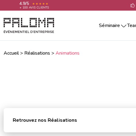
4.9/5
+ 100 AVIS CLIENTS
Séminaire
Tea
Séminaire par villes
Team building i
Séminaire Aix-En-Provence
Teambuilding ou
Séminaire Annecy
Accueil
>
Réalisations
>
Animations
Team building ra
Séminaire Bordeaux
Séminaire La Rochelle
Team building sp
Séminaire Lille
Team building cr
Séminaire Lyon
Team building cu
Séminaire Marseille
Séminaire Montpellier
Team building 
Séminaire Nantes
Séminaire Nice
Séminaire Paris
Retrouvez nos Réalisations
Séminaire Reims
Séminaire Rennes