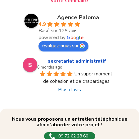
votre séminaire
Agence Paloma
4.9
Basé sur 129 avis
powered by
G
o
o
g
l
e
évaluez-nous sur
secretariat administratif
6 months ago
Un super moment 
de cohésion et de chapardages.
Plus d'avis
Nous vous proposons un entretien téléphonique
afin d’aborder votre projet !
09 72 62 28 60