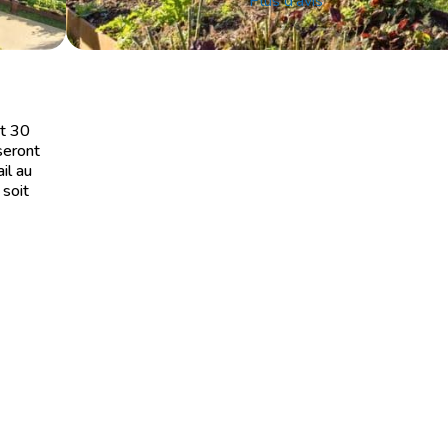
Plus d'avis
et 30
seront
il au
soit