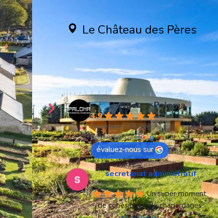
Le Château des Pères
35150 Piré-Chancé
Créons ensemble
votre séminaire
Agence Paloma
4.9
Basé sur 129 avis
powered by
G
o
o
g
l
e
évaluez-nous sur
secretariat administratif
6 months ago
Un super moment 
de cohésion et de chapardages.