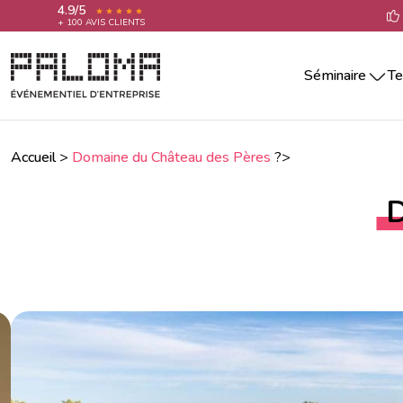
4.9/5
+ 100 AVIS CLIENTS
Séminaire
Te
Séminaire par villes
Team building 
Séminaire Aix-En-Provence
Teambuilding 
Séminaire Annecy
Accueil
>
Domaine du Château des Pères
?>
Team building 
Séminaire Bordeaux
Séminaire La Rochelle
Team building 
D
Séminaire Lille
Team building 
Séminaire Lyon
Team building 
Séminaire Marseille
Séminaire Montpellier
Team building
Séminaire Nantes
Séminaire Nice
Séminaire Paris
Séminaire Reims
Séminaire Rennes