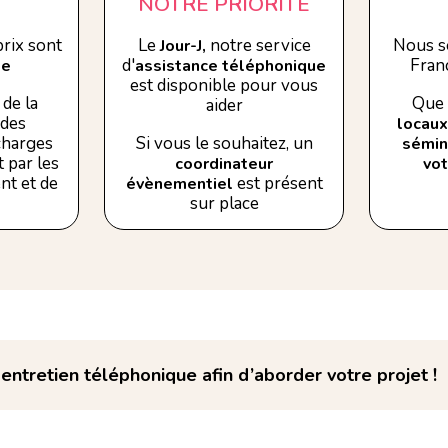
NOTRE PRIORITÉ
rix sont
Le
notre service
Nous s
Jour-J,
d'
Franc
se
assistance téléphonique
est disponible pour vous
de la
Que 
aider
 des
locaux
 charges
Si vous le souhaitez, un
sémin
 par les
coordinateur
vo
nt et de
est présent
évènementiel
sur place
ntretien téléphonique afin d’aborder votre projet !