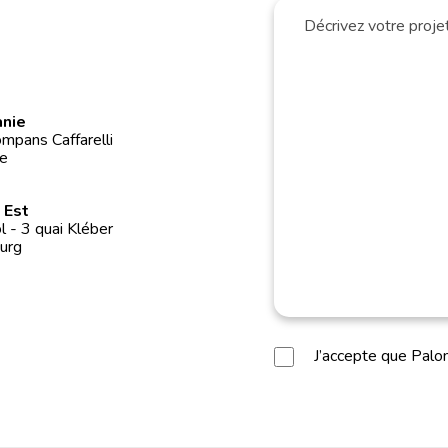
anie
mpans Caffarelli
e
 Est
 - 3 quai Kléber
urg
J’accepte que Pal