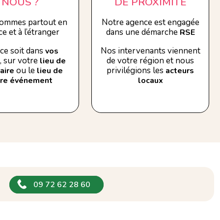
NOUS ?
DE PROXIMITÉ
ommes partout en
Notre agence est engagée
e et à l’étranger
dans une démarche
RSE
ce soit dans
Nos intervenants viennent
vos
, sur votre
de votre région et nous
lieu de
ou le
privilégions les
aire
lieu de
acteurs
tre événement
locaux
09 72 62 28 60