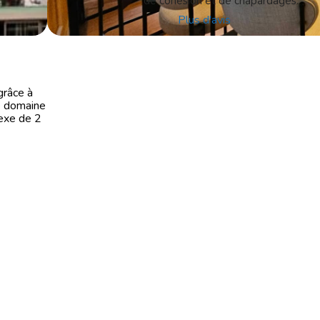
de cohésion et de chapardages.
Plus d'avis
grâce à
le domaine
nexe de 2