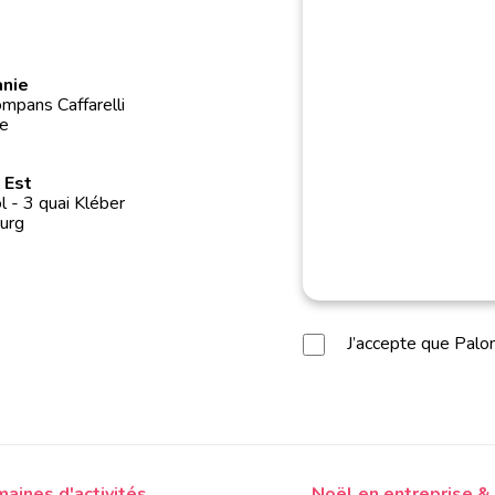
anie
mpans Caffarelli
e
 Est
 - 3 quai Kléber
urg
J’accepte que Pal
aines d'activités
Noël en entreprise &