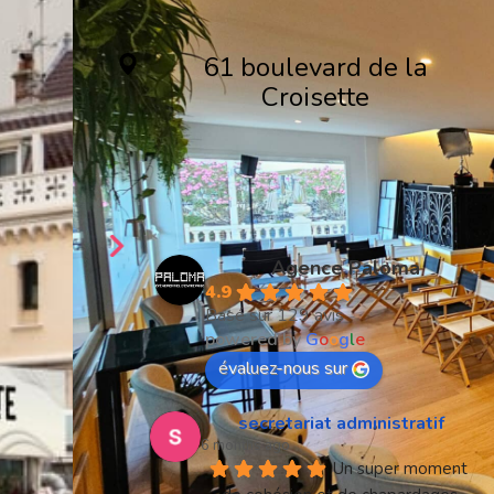
61 boulevard de la
Croisette
06400 Cannes
Créons ensemble
votre séminaire
Agence Paloma
4.9
Basé sur 129 avis
powered by
G
o
o
g
l
e
évaluez-nous sur
secretariat administratif
6 months ago
Un super moment 