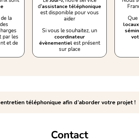
rix sont
Le
notre service
Nous s
Jour-J,
d'
Franc
se
assistance téléphonique
est disponible pour vous
de la
Que 
aider
 des
locaux
 charges
Si vous le souhaitez, un
sémin
 par les
coordinateur
vo
nt et de
est présent
évènementiel
sur place
ntretien téléphonique afin d’aborder votre projet !
Contact