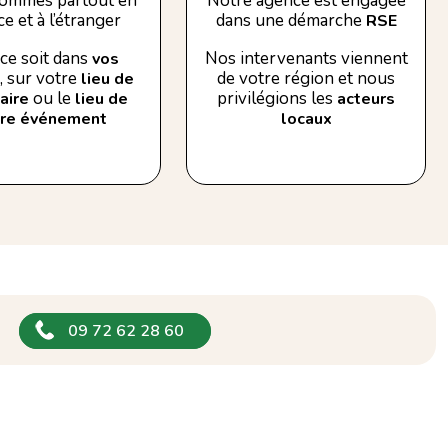
ommes partout en
Notre agence est engagée
e et à l’étranger
dans une démarche
RSE
ce soit dans
Nos intervenants viennent
vos
, sur votre
de votre région et nous
lieu de
ou le
privilégions les
aire
lieu de
acteurs
tre événement
locaux
09 72 62 28 60