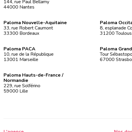
144, rue Paul Bellamy
44000 Nantes
Paloma Nouvelle-Aquitaine
Paloma Occit
33, rue Robert Caumont
8, esplanade Co
33300 Bordeaux
31200 Toulous
Paloma PACA
Paloma Grand
10, rue de la République
Tour Sébastopol
13001 Marseille
67000 Strasbo
Paloma Hauts-de-France /
Normandie
229, rue Solférino
59000 Lille
L'agence
Nos dom