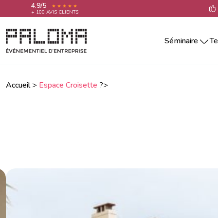
4.9/5
+ 100 AVIS CLIENTS
Séminaire
Te
Séminaire par villes
Team building 
Séminaire Aix-En-Provence
Teambuilding 
Séminaire Annecy
Accueil
>
Espace Croisette
?>
Team building 
Séminaire Bordeaux
Séminaire La Rochelle
Team building 
Séminaire Lille
Team building 
Séminaire Lyon
Team building 
Séminaire Marseille
Séminaire Montpellier
Team building
Séminaire Nantes
Séminaire Nice
Séminaire Paris
Séminaire Reims
Séminaire Rennes