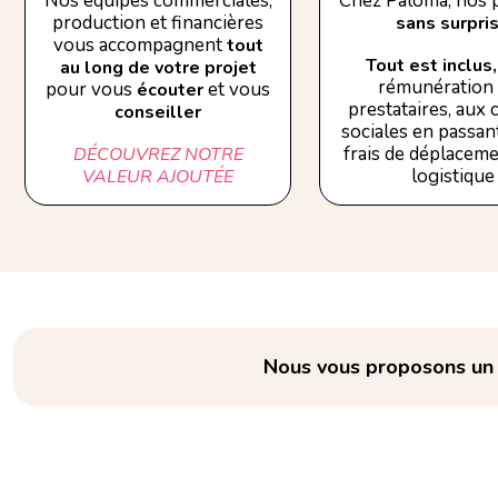
Nos équipes commerciales,
Chez Paloma, nos p
production et financières
sans surpri
vous accompagnent
tout
Tout est inclus,
au long de votre projet
rémunération
pour vous
et vous
écouter
prestataires, aux
conseiller
sociales en passant
frais de déplaceme
DÉCOUVREZ NOTRE
logistique
VALEUR AJOUTÉE
Nous vous proposons un e