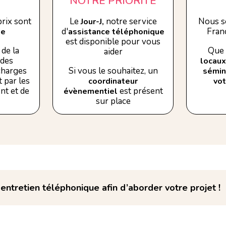
NOTRE PRIORITÉ
rix sont
Le
notre service
Nous s
Jour-J,
d'
Franc
se
assistance téléphonique
est disponible pour vous
de la
Que 
aider
 des
locaux
 charges
Si vous le souhaitez, un
sémin
 par les
coordinateur
vo
nt et de
est présent
évènementiel
sur place
ntretien téléphonique afin d’aborder votre projet !