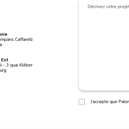
anie
mpans Caffarelli
e
 Est
 - 3 quai Kléber
urg
J’accepte que Pal