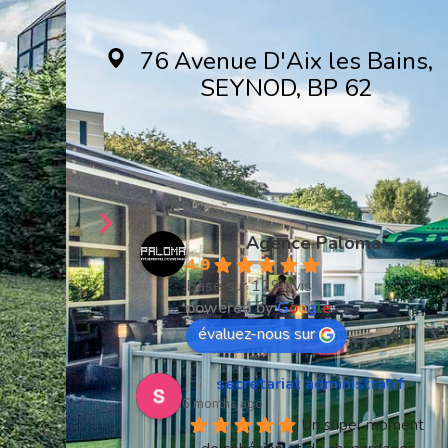
76 Avenue D'Aix les Bains,
SEYNOD, BP 62
74600 Seynod
Créons ensemble
votre séminaire
Agence Paloma
4.9
Basé sur 129 avis
powered by
G
o
o
g
l
e
évaluez-nous sur
secretariat administratif
6 months ago
Un super moment 