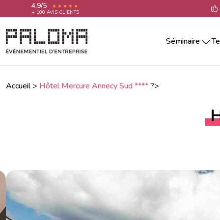
4.9/5
+ 100 AVIS CLIENTS
Séminaire
Te
Séminaire par villes
Team building 
Séminaire Aix-En-Provence
Teambuilding 
Séminaire Annecy
Accueil
>
Hôtel Mercure Annecy Sud ****
?>
Team building 
Séminaire Bordeaux
Séminaire La Rochelle
Team building 
H
Séminaire Lille
Team building 
Séminaire Lyon
Team building 
Séminaire Marseille
Séminaire Montpellier
Team building
Séminaire Nantes
Séminaire Nice
Séminaire Paris
Séminaire Reims
Séminaire Rennes