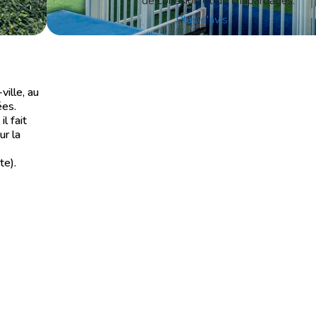
de cohésion et de chapardages.
Plus d'avis
ille, au
ées.
l fait
ur la
te).