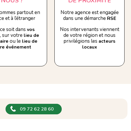
NOUS ?
DE PROXIMITÉ
ommes partout en
Notre agence est engagée
e et à l’étranger
dans une démarche
RSE
ce soit dans
Nos intervenants viennent
vos
, sur votre
de votre région et nous
lieu de
ou le
privilégions les
aire
lieu de
acteurs
tre événement
locaux
09 72 62 28 60