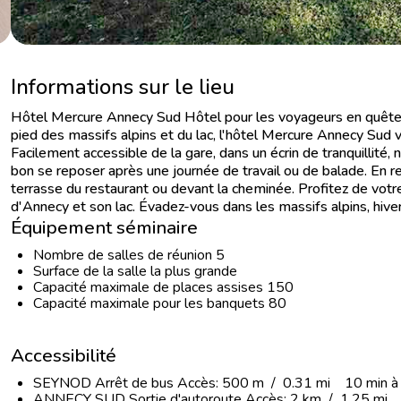
Informations sur le lieu
Hôtel Mercure Annecy Sud Hôtel pour les voyageurs en quête d'
pied des massifs alpins et du lac, l'hôtel Mercure Annecy Sud
Facilement accessible de la gare, dans un écrin de tranquillité
bon se reposer après une journée de travail ou de balade. En retr
terrasse du restaurant ou devant la cheminée. Profitez de votre 
d'Annecy et son lac. Évadez-vous dans les massifs alpins, hiv
Équipement séminaire
Nombre de salles de réunion 5
Surface de la salle la plus grande
Capacité maximale de places assises 150
Capacité maximale pour les banquets 80
Accessibilité
SEYNOD Arrêt de bus Accès: 500 m / 0.31 mi 10 min à 
ANNECY SUD Sortie d'autoroute Accès: 2 km / 1.25 mi