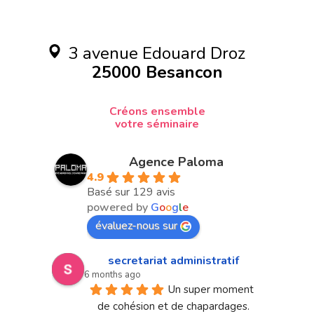
3 avenue Edouard Droz
25000 Besancon
Créons ensemble
votre séminaire
Agence Paloma
4.9
Basé sur 129 avis
powered by
G
o
o
g
l
e
évaluez-nous sur
secretariat administratif
6 months ago
Un super moment 
de cohésion et de chapardages.