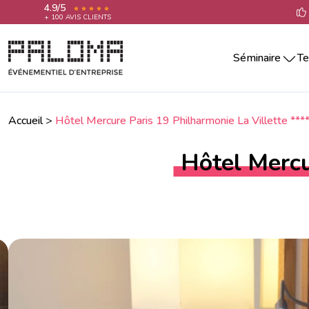
4.9/5
+ 100 AVIS CLIENTS
Séminaire
Te
Séminaire par villes
Team building 
Séminaire Aix-En-Provence
Teambuilding 
Séminaire Annecy
Accueil
>
Hôtel Mercure Paris 19 Philharmonie La Villette ***
Team building 
Séminaire Bordeaux
Séminaire La Rochelle
Team building 
Hôtel Mercu
Séminaire Lille
Team building 
Séminaire Lyon
Team building 
Séminaire Marseille
Séminaire Montpellier
Team building
Séminaire Nantes
Séminaire Nice
Séminaire Paris
Séminaire Reims
Séminaire Rennes