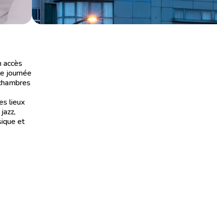
Plus d'avis
n accès
e journée
s chambres
es lieux
jazz,
sique et