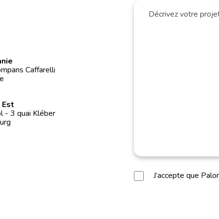
anie
mpans Caffarelli
e
 Est
 - 3 quai Kléber
urg
J’accepte que Pal