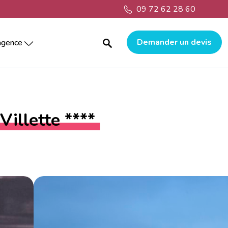
09 72 62 28 60
Demander un devis
agence
nflables
ratif et construction
aux
Pour qui ?
Agence Paris
Nos réalisations
Animations centre commercial
es
ance
Agence Strasbourg
ontagne
Animations collectivités
nisation clé en main
es
Agence Toulouse
rt
ranger
Pour quoi ?
re commercial
sion
lle
Agence La Rochelle
illette ****
Événement d’entreprise
e game en entreprise
s
Nos actualités
Animations afterwork
ation
Soirée d’entreprise
nce
sion