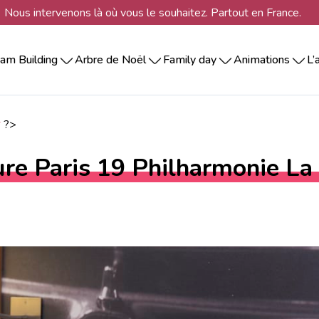
Nous intervenons là où vous le souhaitez. Partout en France.
am Building
Arbre de Noël
Family day
Animations
L’
indoor
Les incontournables
Séminaire par régions
Structures et parcours gonflables
Nos animations par
Structures et parcours go
Team building collabo
Inspirations
Agence Borde
thème
Séminaire Alsace
Séminaire au ski
outdoor
Les ateliers d’arbre de Noël
Animations ados – adultes
Animations ados – adult
Team building à dist
Agence Lille
Animations ludiques
Séminaire Bourgogne
Séminaire en m
*
?>
rallye entreprise & chasse au trésor
Les animations de Noël
Journée famille entreprise
Les formules Noël – Orga
Team building insolit
Agence Lyon
Animations artistiques
Séminaire Bretagne
Séminaire au ve
Animations photos et digitales
Séminaire en Corse
Séminaire à l’ét
sportif & multi-activités
Spectacles de Noël
Animations de Noël cent
Team building expres
Agence Marsei
re Paris 19 Philharmonie La V
Animations beauté et bien être
Séminaire Dordogne
créatif
Goûter de Noël
Team building escap
Agence Nante
Animations culinaires
Séminaire Morbihan
Formats
culinaire
Serious game
Séminaire Normandie
Journée d’intégr
Séminaire Ile de France
Journée d’étude
 RSE
Team building en Fra
Séminaire Nord Est
Journée de cohé
Séminaire Nord Ouest
Séminaire Sud Est
Séminaire Sud Ouest