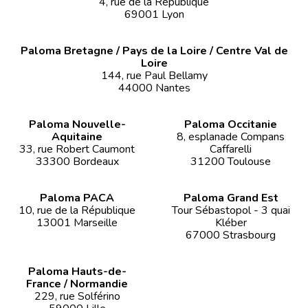
4, rue de la République
69001 Lyon
Paloma Bretagne / Pays de la Loire / Centre Val de
Loire
144, rue Paul Bellamy
44000 Nantes
Paloma Nouvelle-
Paloma Occitanie
Aquitaine
8, esplanade Compans
33, rue Robert Caumont
Caffarelli
33300 Bordeaux
31200 Toulouse
Paloma PACA
Paloma Grand Est
10, rue de la République
Tour Sébastopol - 3 quai
13001 Marseille
Kléber
67000 Strasbourg
Paloma Hauts-de-
France / Normandie
229, rue Solférino