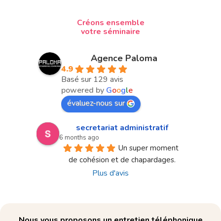
Créons ensemble
votre séminaire
Agence Paloma
4.9
Basé sur 129 avis
powered by
G
o
o
g
l
e
évaluez-nous sur
secretariat administratif
6 months ago
Un super moment 
de cohésion et de chapardages.
Plus d'avis
Nous vous proposons un entretien téléphonique