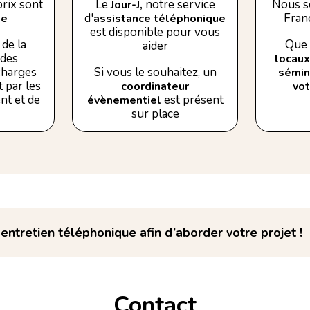
rix sont
Le
notre service
Nous s
Jour-J,
d'
Franc
se
assistance téléphonique
est disponible pour vous
de la
Que 
aider
 des
locaux
 charges
Si vous le souhaitez, un
sémin
 par les
coordinateur
vo
nt et de
est présent
évènementiel
sur place
ntretien téléphonique afin d’aborder votre projet !
Contact