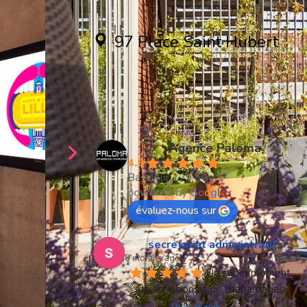
97 Place Saint Hubert
59800 Lille
Créons ensemble
votre séminaire
Agence Paloma
4.9
Basé sur 129 avis
powered by
G
o
o
g
l
e
évaluez-nous sur
secretariat administratif
6 months ago
Un super moment 
de cohésion et de chapardages.