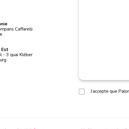
anie
mpans Caffarelli
e
 Est
 - 3 quai Kléber
urg
J’accepte que Pal