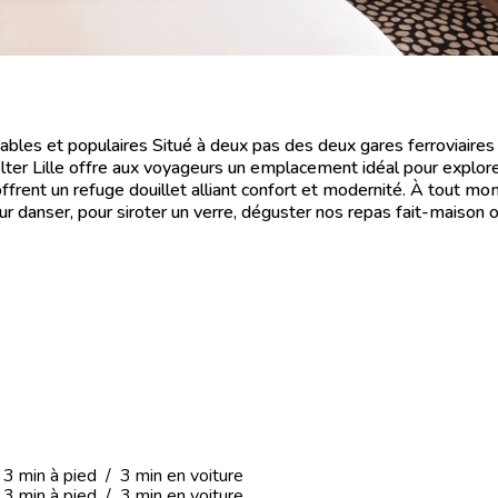
ables et populaires Situé à deux pas des deux gares ferroviaires
elter Lille offre aux voyageurs un emplacement idéal pour explorer 
ffrent un refuge douillet alliant confort et modernité. À tout m
pour danser, pour siroter un verre, déguster nos repas fait-maison 
min à pied / 3 min en voiture
min à pied / 3 min en voiture