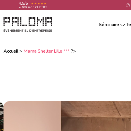
4.9/5
+ 100 AVIS CLIENTS
Séminaire
Te
Séminaire par villes
Team building 
Séminaire Aix-En-Provence
Teambuilding 
Séminaire Annecy
Accueil
>
Mama Shelter Lille ***
?>
Team building 
Séminaire Bordeaux
Séminaire La Rochelle
Team building 
Séminaire Lille
Team building 
Séminaire Lyon
Team building 
Séminaire Marseille
Séminaire Montpellier
Team building
Séminaire Nantes
Séminaire Nice
Séminaire Paris
Séminaire Reims
Séminaire Rennes