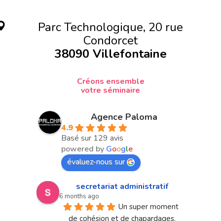
Parc Technologique, 20 rue
Condorcet
38090 Villefontaine
Créons ensemble
votre séminaire
Agence Paloma
4.9
Basé sur 129 avis
powered by
G
o
o
g
l
e
évaluez-nous sur
secretariat administratif
6 months ago
Un super moment 
de cohésion et de chapardages.