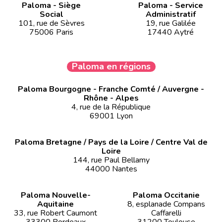
Paloma - Siège
Paloma - Service
Social
Administratif
101, rue de Sèvres
19, rue Galilée
75006 Paris
17440 Aytré
Paloma en régions
Paloma Bourgogne - Franche Comté / Auvergne -
Rhône - Alpes
4, rue de la République
69001 Lyon
Paloma Bretagne / Pays de la Loire / Centre Val de
Loire
144, rue Paul Bellamy
44000 Nantes
Paloma Nouvelle-
Paloma Occitanie
Aquitaine
8, esplanade Compans
33, rue Robert Caumont
Caffarelli
33300 Bordeaux
31200 Toulouse