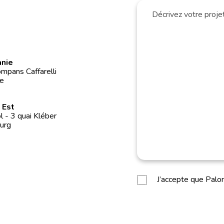
anie
mpans Caffarelli
e
 Est
 - 3 quai Kléber
urg
J’accepte que Pal