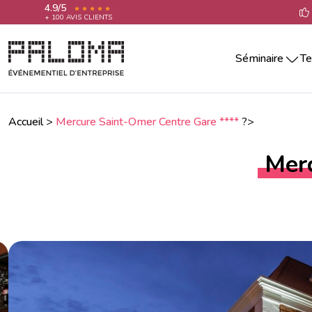
4.9/5
+ 100 AVIS CLIENTS
Séminaire
Te
Séminaire par villes
Team building 
Séminaire Aix-En-Provence
Teambuilding 
Séminaire Annecy
Accueil
>
Mercure Saint-Omer Centre Gare ****
?>
Team building 
Séminaire Bordeaux
Séminaire La Rochelle
Team building 
Merc
Séminaire Lille
Team building 
Séminaire Lyon
Team building 
Séminaire Marseille
Séminaire Montpellier
Team building
Séminaire Nantes
Séminaire Nice
Séminaire Paris
Séminaire Reims
Séminaire Rennes