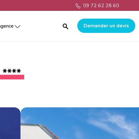
09 72 62 28 60
Demander un devis
agence
nflables
ratif et construction
aux
Pour qui ?
Agence Paris
Nos réalisations
Animations centre commercial
es
ance
Agence Strasbourg
ontagne
Animations collectivités
nisation clé en main
es
Agence Toulouse
rt
ranger
Pour quoi ?
re commercial
sion
lle
Agence La Rochelle
 ****
Événement d’entreprise
e game en entreprise
s
Nos actualités
Animations afterwork
ation
Soirée d’entreprise
nce
sion