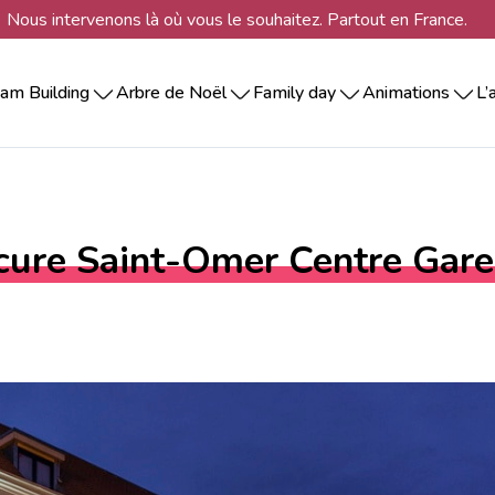
Nous intervenons là où vous le souhaitez. Partout en France.
am Building
Arbre de Noël
Family day
Animations
L’
indoor
Les incontournables
Séminaire par régions
Structures et parcours gonflables
Nos animations par
Structures et parcours go
Team building collabo
Inspirations
Agence Borde
thème
Séminaire Alsace
Séminaire au ski
outdoor
Les ateliers d’arbre de Noël
Animations ados – adultes
Animations ados – adult
Team building à dist
Agence Lille
Animations ludiques
Séminaire Bourgogne
Séminaire en m
rallye entreprise & chasse au trésor
Les animations de Noël
Journée famille entreprise
Les formules Noël – Orga
Team building insolit
Agence Lyon
Animations artistiques
Séminaire Bretagne
Séminaire au ve
Animations photos et digitales
Séminaire en Corse
Séminaire à l’ét
sportif & multi-activités
Spectacles de Noël
Animations de Noël cent
Team building expres
Agence Marsei
ure Saint-Omer Centre Gare
Animations beauté et bien être
Séminaire Dordogne
créatif
Goûter de Noël
Team building escap
Agence Nante
Animations culinaires
Séminaire Morbihan
Formats
culinaire
Serious game
Séminaire Normandie
Journée d’intégr
Séminaire Ile de France
Journée d’étude
 RSE
Team building en Fra
Séminaire Nord Est
Journée de cohé
Séminaire Nord Ouest
Séminaire Sud Est
Séminaire Sud Ouest