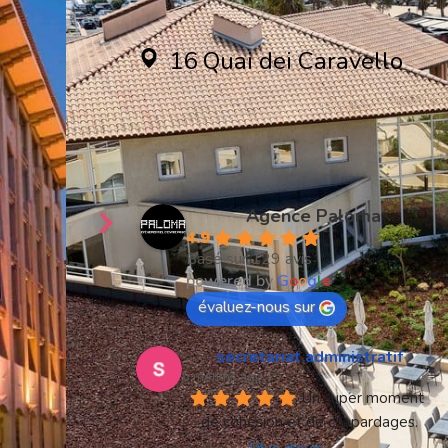
16 Quai dei Caravello
83600 Frejus
Créons ensemble
votre séminaire
Agence Paloma
4.9
Basé sur 129 avis
powered by
G
o
o
g
l
e
évaluez-nous sur
secretariat administratif
6 months ago
Un super moment 
de cohésion et de chapardages.