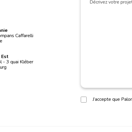
anie
mpans Caffarelli
e
 Est
 - 3 quai Kléber
urg
J’accepte que Pal