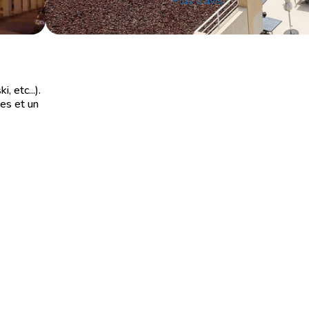
Plus d'avis
 etc...).
es et un