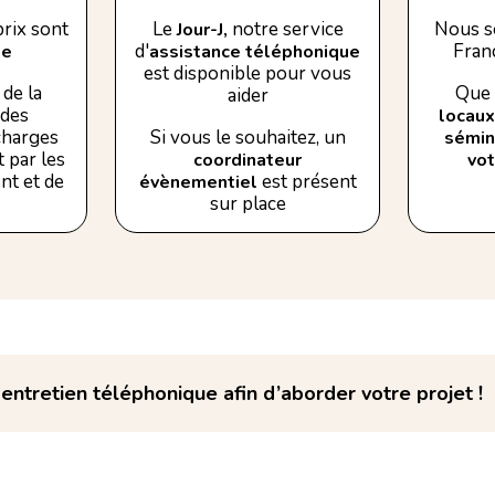
rix sont
Le
notre service
Nous s
Jour-J,
d'
Franc
se
assistance téléphonique
est disponible pour vous
de la
Que 
aider
 des
locaux
 charges
Si vous le souhaitez, un
sémin
 par les
coordinateur
vo
nt et de
est présent
évènementiel
sur place
ntretien téléphonique afin d’aborder votre projet !