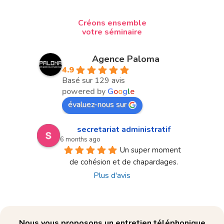
Créons ensemble
votre séminaire
Agence Paloma
4.9
Basé sur 129 avis
powered by
G
o
o
g
l
e
évaluez-nous sur
secretariat administratif
6 months ago
Un super moment 
de cohésion et de chapardages.
Plus d'avis
Nous vous proposons un entretien téléphonique