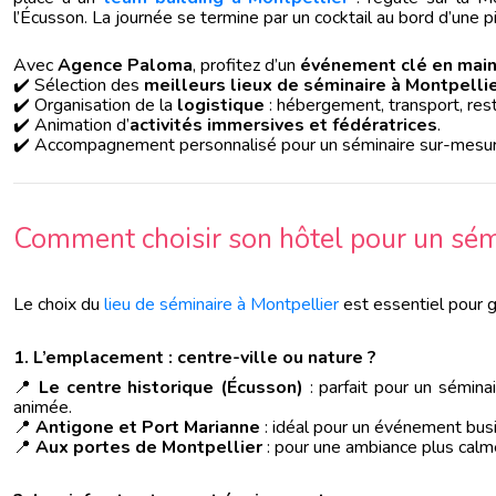
l’Écusson. La journée se termine par un cocktail au bord d’une p
Avec
Agence Paloma
, profitez d’un
événement clé en mai
✔️ Sélection des
meilleurs lieux de séminaire à Montpelli
✔️ Organisation de la
logistique
: hébergement, transport, rest
✔️ Animation d’
activités immersives et fédératrices
.
✔️ Accompagnement personnalisé pour un séminaire sur-mesur
Comment choisir son hôtel pour un sémi
Le choix du
lieu de séminaire à Montpellier
est essentiel pour g
1. L’emplacement : centre-ville ou nature ?
📍
Le centre historique (Écusson)
: parfait pour un sémin
animée.
📍
Antigone et Port Marianne
: idéal pour un événement bus
📍
Aux portes de Montpellier
: pour une ambiance plus calme