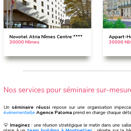
Novotel Atria Nîmes Centre ****
Appart-H
30000 Nîmes
30000 Nî
Nos services pour séminaire sur-mesur
Un
séminaire réussi
repose sur une organisation impecca
événementielle
Agence Paloma
prend en charge chaque détai
💡
Imaginez
: une réunion stratégique le matin dans une sall
place à un
team building à Montpellier
: régate sur la M