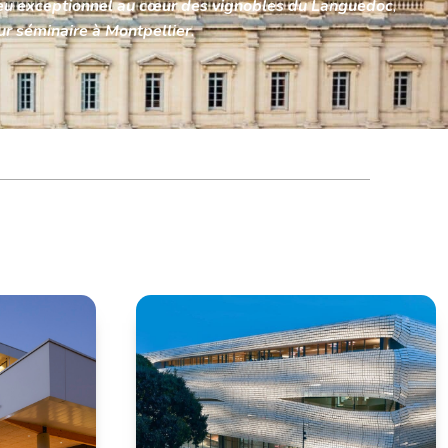
ieu exceptionnel au cœur des vignobles du Languedoc
,
ur séminaire à Montpellier
.