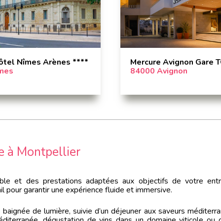
ôtel Nîmes Arènes ****
Mercure Avignon Gare T
mes
84000 Avignon
e à Montpellier
ble et des prestations adaptées aux objectifs de votre ent
l pour garantir une expérience fluide et immersive.
e baignée de lumière, suivie d’un déjeuner aux saveurs méditerra
éditerranée, dégustation de vins dans un domaine viticole ou 