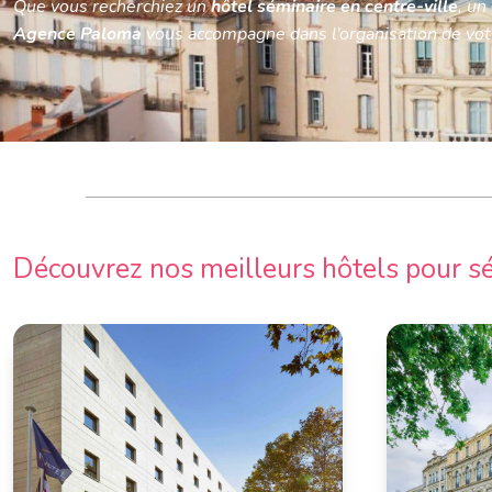
Que vous recherchiez un
hôtel séminaire en centre-ville
, un
Séminaire Strasbourg
Agence Paloma
vous accompagne dans l’organisation de vot
Séminaire Toulouse
Découvrez nos meilleurs hôtels pour sé