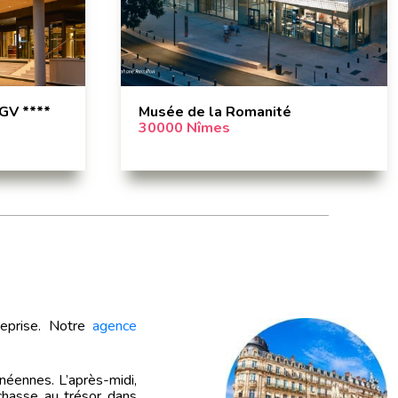
GV ****
Musée de la Romanité
30000 Nîmes
reprise. Notre
agence
néennes. L’après-midi,
chasse au trésor dans