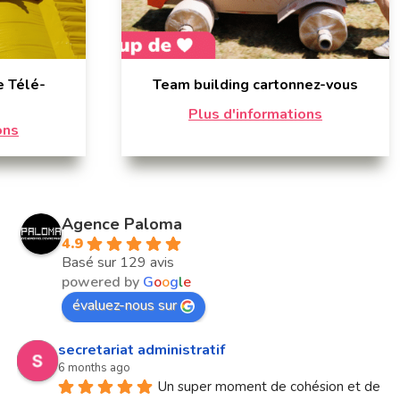
e Télé-
Team building cartonnez-vous
Plus d'informations
ons
Agence Paloma
4.9
Basé sur 129 avis
powered by
G
o
o
g
l
e
évaluez-nous sur
secretariat administratif
6 months ago
Un super moment de cohésion et de 