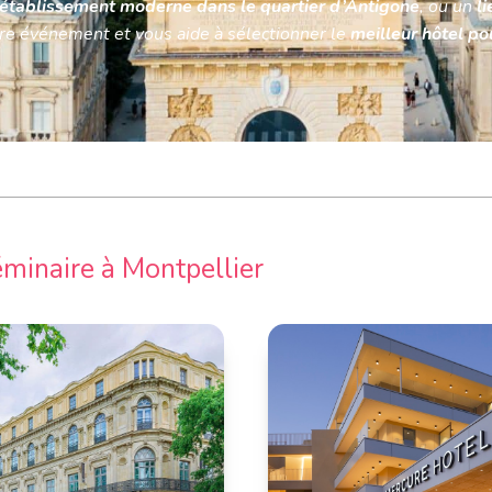
établissement moderne dans le quartier d’Antigone
, ou un
l
re événement et vous aide à sélectionner le
meilleur hôtel po
minaire à Montpellier