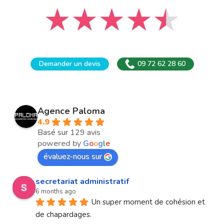
Demander un devis
09 72 62 28 60
Agence Paloma
4.9
Basé sur 129 avis
powered by
G
o
o
g
l
e
évaluez-nous sur
secretariat administratif
6 months ago
Un super moment de cohésion et 
de chapardages.