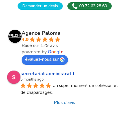
Demander un devis
09 72 62 28 60
Agence Paloma
4.9
Basé sur 129 avis
powered by
G
o
o
g
l
e
évaluez-nous sur
secretariat administratif
6 months ago
Un super moment de cohésion et 
de chapardages.
Plus d'avis