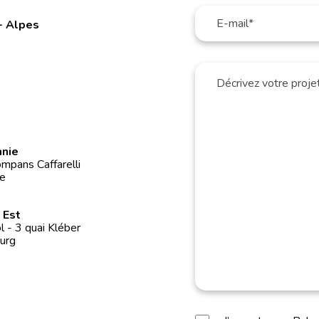
- Alpes
anie
mpans Caffarelli
e
 Est
 - 3 quai Kléber
urg