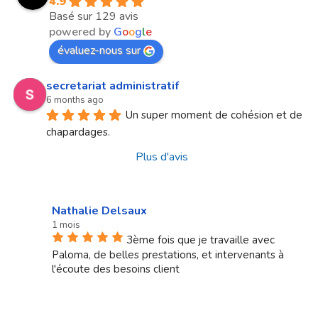
4.9
Basé sur 129 avis
powered by
G
o
o
g
l
e
évaluez-nous sur
secretariat administratif
6 months ago
Un super moment de cohésion et de 
chapardages.
Plus d'avis
Nathalie Delsaux
1 mois
3ème fois que je travaille avec
Paloma, de belles prestations, et intervenants à
l'écoute des besoins client