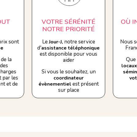
OUT
VOTRE SÉRÉNITÉ
OÙ 
NOTRE PRIORITÉ
rix sont
Le
notre service
Nous s
Jour-J,
d'
Franc
se
assistance téléphonique
est disponible pour vous
de la
Que 
aider
 des
locaux
 charges
Si vous le souhaitez, un
sémin
 par les
coordinateur
vo
nt et de
est présent
évènementiel
sur place