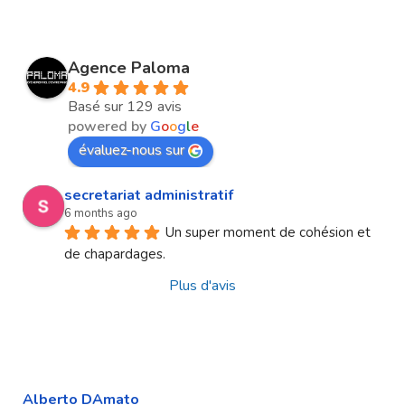
Agence Paloma
4.9
Basé sur 129 avis
powered by
G
o
o
g
l
e
évaluez-nous sur
secretariat administratif
6 months ago
Un super moment de cohésion et 
de chapardages.
Plus d'avis
Alberto DAmato