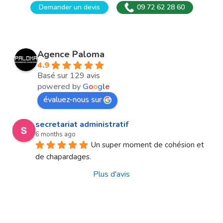
Demander un devis
09 72 62 28 60
Agence Paloma
4.9
Basé sur 129 avis
powered by
G
o
o
g
l
e
évaluez-nous sur
secretariat administratif
6 months ago
Un super moment de cohésion et 
de chapardages.
Plus d'avis