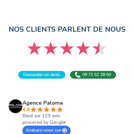
NOS CLIENTS PARLENT DE NOUS
Demander un devis
09 72 62 28 60
Agence Paloma
4.9
Basé sur 129 avis
powered by
G
o
o
g
l
e
évaluez-nous sur