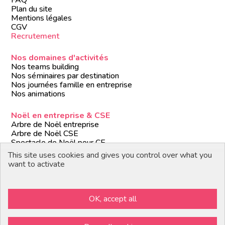
FAQ
Plan du site
Mentions légales
CGV
Recrutement
Nos domaines d'activités
Nos teams building
Nos séminaires par destination
Nos journées famille en entreprise
Nos animations
Noël en entreprise & CSE
Arbre de Noël entreprise
Arbre de Noël CSE
Spectacle de Noël pour CE
Animations de Noël entreprise
This site uses cookies and gives you control over what you
Formules de Noël clé en main
want to activate
Suivez-nous
OK, accept all
Devenir partenaire / prestataire