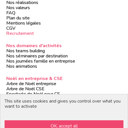
Nos réalisations
Nos valeurs
FAQ
Plan du site
Mentions légales
CGV
Recrutement
Nos domaines d'activités
Nos teams building
Nos séminaires par destination
Nos journées famille en entreprise
Nos animations
Noël en entreprise & CSE
Arbre de Noël entreprise
Arbre de Noël CSE
Spectacle de Noël pour CE
Animations de Noël entreprise
This site uses cookies and gives you control over what you
Formules de Noël clé en main
want to activate
Suivez-nous
OK, accept all