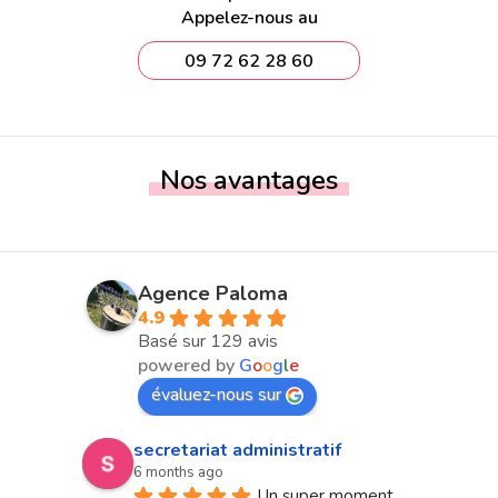
Appelez-nous au
09 72 62 28 60
Nos avantages
Agence Paloma
4.9
Basé sur 129 avis
powered by
G
o
o
g
l
e
évaluez-nous sur
secretariat administratif
6 months ago
Un super moment 