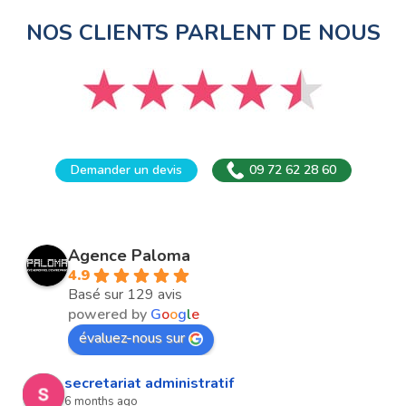
NOS CLIENTS PARLENT DE NOUS
Demander un devis
09 72 62 28 60
Agence Paloma
4.9
Basé sur 129 avis
powered by
G
o
o
g
l
e
évaluez-nous sur
secretariat administratif
6 months ago