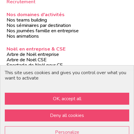
Recrutement
Nos domaines d'activités
Nos teams building
Nos séminaires par destination
Nos journées famille en entreprise
Nos animations
Noël en entreprise & CSE
Arbre de Noël entreprise
Arbre de Noël CSE
Spectacle de Noël pour CE
Animations de Noël entreprise
This site uses cookies and gives you control over what you
Formules de Noël clé en main
want to activate
Suivez-nous
OK, accept all
Devenir partenaire / prestataire
Deny all cookies
Copyright © 2026 Paloma
Personalize