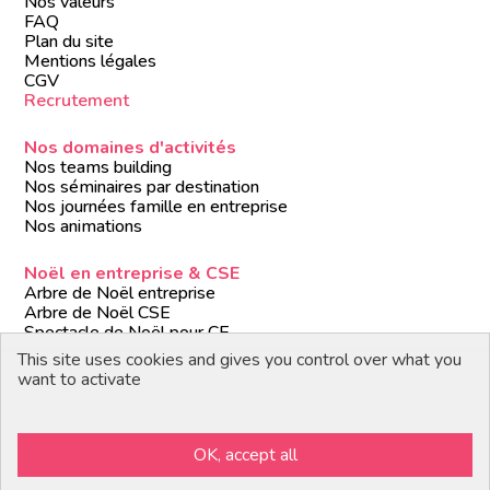
Nos valeurs
FAQ
Plan du site
Mentions légales
CGV
Recrutement
Nos domaines d'activités
Nos teams building
Nos séminaires par destination
Nos journées famille en entreprise
Nos animations
Noël en entreprise & CSE
Arbre de Noël entreprise
Arbre de Noël CSE
Spectacle de Noël pour CE
Animations de Noël entreprise
This site uses cookies and gives you control over what you
Formules de Noël clé en main
want to activate
Suivez-nous
OK, accept all
Devenir partenaire / prestataire