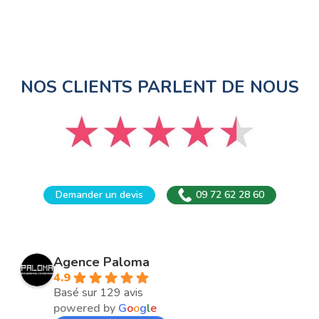
NOS CLIENTS PARLENT DE NOUS
Demander un devis
09 72 62 28 60
Agence Paloma
4.9
Basé sur 129 avis
powered by
G
o
o
g
l
e