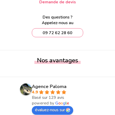
Demande de devis
Des questions ?
Appelez-nous au
09 72 62 28 60
Nos avantages
Agence Paloma
4.9
Basé sur 129 avis
powered by
G
o
o
g
l
e
évaluez-nous sur