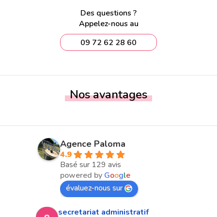
Des questions ?
Appelez-nous au
09 72 62 28 60
Nos avantages
Agence Paloma
4.9
Basé sur 129 avis
powered by
G
o
o
g
l
e
évaluez-nous sur
secretariat administratif