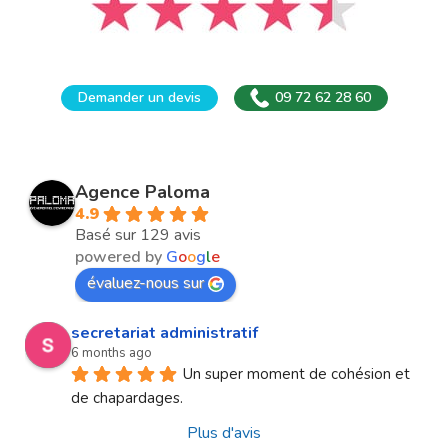
Demander un devis
09 72 62 28 60
Agence Paloma
4.9
Basé sur 129 avis
powered by
G
o
o
g
l
e
évaluez-nous sur
secretariat administratif
6 months ago
Un super moment de cohésion et 
de chapardages.
Plus d'avis