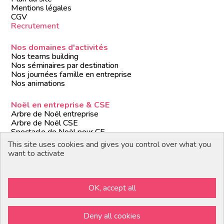
Mentions légales
CGV
Recrutement
Nos domaines d'activités
Nos teams building
Nos séminaires par destination
Nos journées famille en entreprise
Nos animations
Noël en entreprise & CSE
Arbre de Noël entreprise
Arbre de Noël CSE
Spectacle de Noël pour CE
Animations de Noël entreprise
This site uses cookies and gives you control over what you
Formules de Noël clé en main
want to activate
Suivez-nous
OK, accept all
Devenir partenaire / prestataire
Deny all cookies