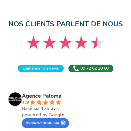
NOS CLIENTS PARLENT DE NOUS
Demander un devis
09 72 62 28 60
Agence Paloma
4.9
Basé sur 129 avis
powered by
G
o
o
g
l
e
évaluez-nous sur