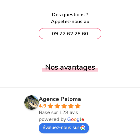
Des questions ?
Appelez-nous au
09 72 62 28 60
Nos avantages
Agence Paloma
4.9
Basé sur 129 avis
powered by
G
o
o
g
l
e
évaluez-nous sur