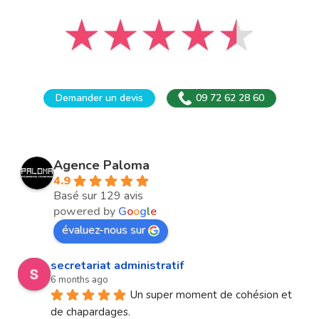
Demander un devis
09 72 62 28 60
Agence Paloma
4.9
Basé sur 129 avis
powered by
G
o
o
g
l
e
évaluez-nous sur
secretariat administratif
6 months ago
Un super moment de cohésion et 
de chapardages.