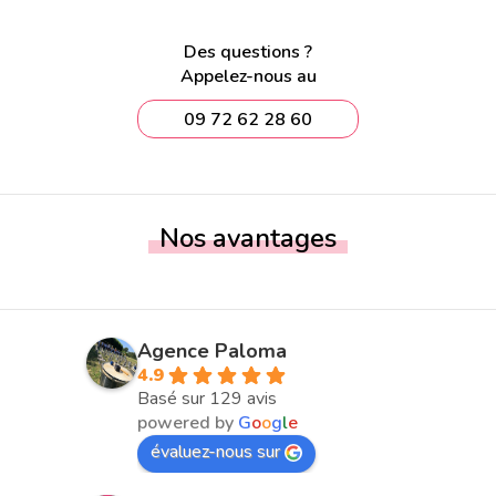
Des questions ?
Appelez-nous au
09 72 62 28 60
Nos avantages
Agence Paloma
4.9
Basé sur 129 avis
powered by
G
o
o
g
l
e
évaluez-nous sur