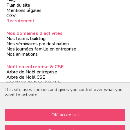
Plan du site
Mentions légales
CGV
Recrutement
Nos domaines d'activités
Nos teams building
Nos séminaires par destination
Nos journées famille en entreprise
Nos animations
Noël en entreprise & CSE
Arbre de Noël entreprise
Arbre de Noël CSE
Spectacle de Noël pour CE
Animations de Noël entreprise
This site uses cookies and gives you control over what you
Formules de Noël clé en main
want to activate
Suivez-nous
OK, accept all
Devenir partenaire / prestataire