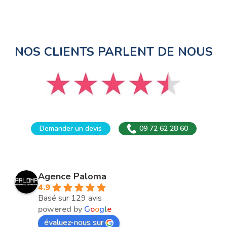
NOS CLIENTS PARLENT DE NOUS
Demander un devis
09 72 62 28 60
Agence Paloma
4.9
Basé sur 129 avis
powered by
G
o
o
g
l
e
évaluez-nous sur