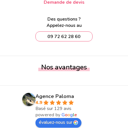
Demande de devis
Des questions ?
Appelez-nous au
09 72 62 28 60
Nos avantages
Agence Paloma
4.9
Basé sur 129 avis
powered by
G
o
o
g
l
e
évaluez-nous sur