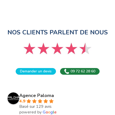
NOS CLIENTS PARLENT DE NOUS
Demander un devis
09 72 62 28 60
Agence Paloma
4.9
Basé sur 129 avis
powered by
G
o
o
g
l
e