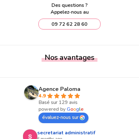
Des questions ?
Appelez-nous au
09 72 62 28 60
Nos avantages
Agence Paloma
4.9
Basé sur 129 avis
powered by
G
o
o
g
l
e
évaluez-nous sur
secretariat administratif
6 months ago