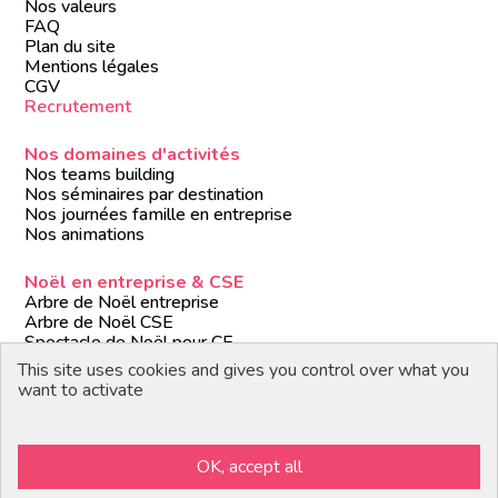
Nos valeurs
FAQ
Plan du site
Mentions légales
CGV
Recrutement
Nos domaines d'activités
Nos teams building
Nos séminaires par destination
Nos journées famille en entreprise
Nos animations
Noël en entreprise & CSE
Arbre de Noël entreprise
Arbre de Noël CSE
Spectacle de Noël pour CE
Animations de Noël entreprise
This site uses cookies and gives you control over what you
Formules de Noël clé en main
want to activate
Suivez-nous
OK, accept all