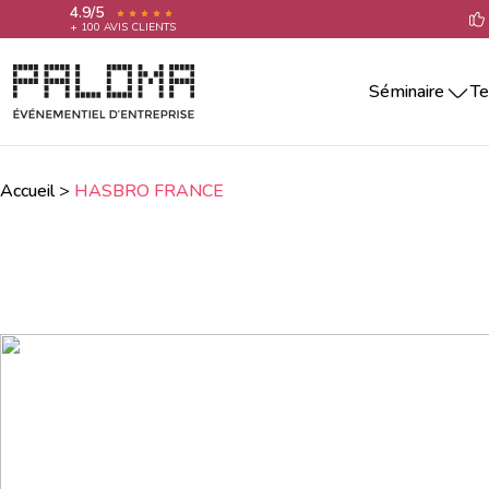
4.9/5
+ 100 AVIS CLIENTS
Séminaire
Te
Séminaire par villes
Team building 
Séminaire Aix-En-Provence
Teambuilding 
Séminaire Annecy
Accueil
>
HASBRO FRANCE
Team building 
Séminaire Bordeaux
Séminaire La Rochelle
Team building 
Séminaire Lille
Team building 
Séminaire Lyon
Team building 
Séminaire Marseille
Séminaire Montpellier
Team building
Séminaire Nantes
Séminaire Nice
Séminaire Paris
Séminaire Reims
Séminaire Rennes