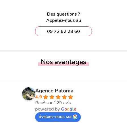
Des questions ?
Appelez-nous au
09 72 62 28 60
Nos avantages
Agence Paloma
4.9
Basé sur 129 avis
powered by
G
o
o
g
l
e
évaluez-nous sur