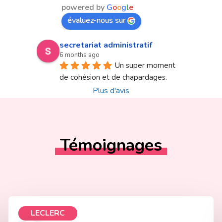
powered by
G
o
o
g
l
e
évaluez-nous sur
secretariat administratif
6 months ago
Un super moment 
de cohésion et de chapardages.
Plus d'avis
Témoignages
LECLERC