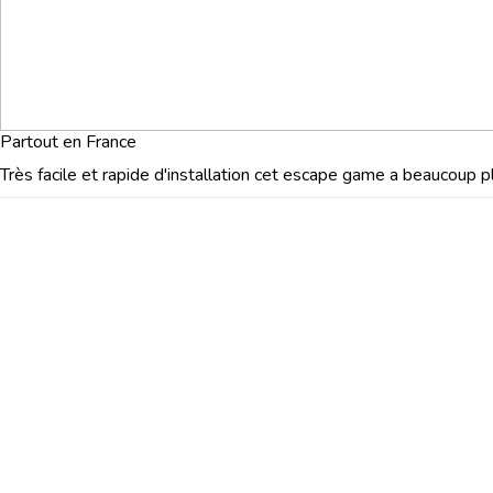
Séminaire Strasbourg
Séminaire Toulouse
Partout en France
Très facile et rapide d'installation cet escape game a beaucoup pl