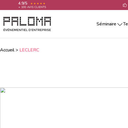
4.9/5
+ 100 AVIS CLIENTS
Séminaire
Te
Séminaire par villes
Team building 
Séminaire Aix-En-Provence
Teambuilding 
Séminaire Annecy
Accueil
>
LECLERC
Team building 
Séminaire Bordeaux
Séminaire La Rochelle
Team building 
Séminaire Lille
Team building 
Séminaire Lyon
Team building 
Séminaire Marseille
Séminaire Montpellier
Team building
Séminaire Nantes
Séminaire Nice
Séminaire Paris
Séminaire Reims
Séminaire Rennes