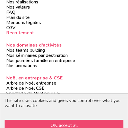
Nos réalisations
Nos valeurs
FAQ
Plan du site
Mentions légales
CGV
Recrutement
Nos domaines d'activités
Nos teams building
Nos séminaires par destination
Nos journées famille en entreprise
Nos animations
Noël en entreprise & CSE
Arbre de Noël entreprise
Arbre de Noël CSE
Spectacle de Noël pour CE
Animations de Noël entreprise
This site uses cookies and gives you control over what you
Formules de Noël clé en main
want to activate
Suivez-nous
OK, accept all