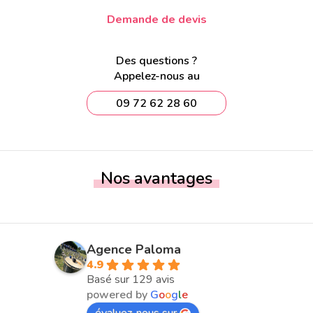
Demande de devis
Des questions ?
Appelez-nous au
09 72 62 28 60
Nos avantages
Agence Paloma
4.9
Basé sur 129 avis
powered by
G
o
o
g
l
e
évaluez-nous sur