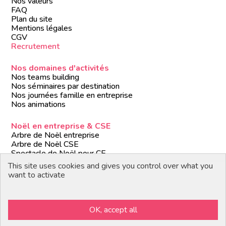
Nos valeurs
FAQ
Plan du site
Mentions légales
CGV
Recrutement
Nos domaines d'activités
Nos teams building
Nos séminaires par destination
Nos journées famille en entreprise
Nos animations
Noël en entreprise & CSE
Arbre de Noël entreprise
Arbre de Noël CSE
Spectacle de Noël pour CE
Animations de Noël entreprise
This site uses cookies and gives you control over what you
Formules de Noël clé en main
want to activate
Suivez-nous
OK, accept all
Devenir partenaire / prestataire