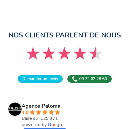
NOS CLIENTS PARLENT DE NOUS
Demander un devis
09 72 62 28 60
Agence Paloma
4.9
Basé sur 129 avis
powered by
G
o
o
g
l
e