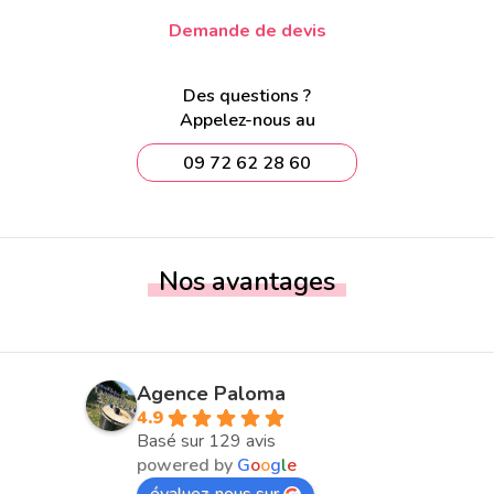
Demande de devis
Des questions ?
Appelez-nous au
09 72 62 28 60
Nos avantages
Agence Paloma
4.9
Basé sur 129 avis
powered by
G
o
o
g
l
e
évaluez-nous sur