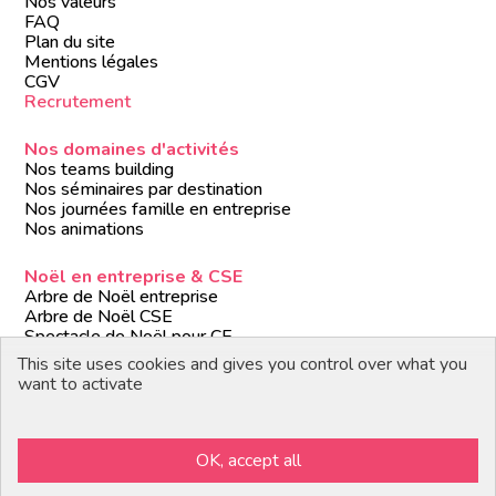
Nos valeurs
FAQ
Plan du site
Mentions légales
CGV
Recrutement
Nos domaines d'activités
Nos teams building
Nos séminaires par destination
Nos journées famille en entreprise
Nos animations
Noël en entreprise & CSE
Arbre de Noël entreprise
Arbre de Noël CSE
Spectacle de Noël pour CE
Animations de Noël entreprise
This site uses cookies and gives you control over what you
Formules de Noël clé en main
want to activate
Suivez-nous
OK, accept all
Devenir partenaire / prestataire