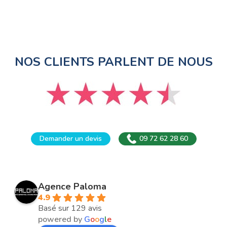
NOS CLIENTS PARLENT DE NOUS
Demander un devis
09 72 62 28 60
Agence Paloma
4.9
Basé sur 129 avis
powered by
G
o
o
g
l
e